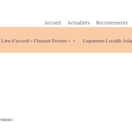
Accueil
Actualités
Recrutements
Lieu d’accueil « l’Instant Présent »
Logements Locatifs Ada
.
stions :