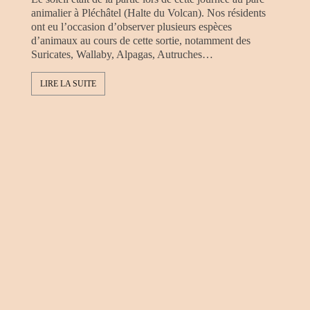
animalier à Pléchâtel (Halte du Volcan). Nos résidents
ont eu l’occasion d’observer plusieurs espèces
d’animaux au cours de cette sortie, notamment des
Suricates, Wallaby, Alpagas, Autruches…
LIRE LA SUITE
21 J
Broc
21 ju